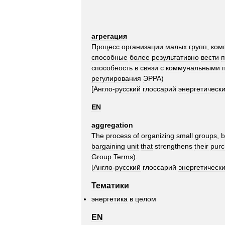
агрегация
Процесс
организации
малых
групп
,
ком
способные
более
результативно
вести
п
способность
в
связи
с
коммунальными
регулирования
ЭРРА
)
[
Англо
-
русский
глосcарий
энергетическ
EN
aggregation
The
process
of
organizing
small
groups
,
b
bargaining
unit
that
strengthens
their
purc
Group
Terms
).
[
Англо
-
русский
глосcарий
энергетическ
Тематики
энергетика
в
целом
EN