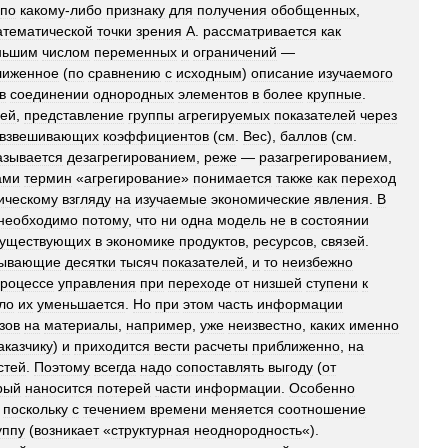
по
какому
-
либо
признаку
для
получения
обобщенных
,
атематической
точки
зрения
А
.
рассматривается
как
ньшим
числом
переменных
и
ограничений
—
лиженное
(
по
сравнению
с
исходным
)
описание
изучаемого
в
соединении
однородных
элементов
в
более
крупные
.
лей
,
представление
группы
агрегируемых
показателей
через
взвешивающих
коэффициентов
(
см
.
Вес
),
баллов
(
см
.
азывается
дезагрегированием
,
реже
—
разагрегированием
,
ами
термин
«
агрегирование
»
понимается
также
как
переход
ическому
взгляду
на
изучаемые
экономические
явления
.
В
необходимо
потому
,
что
ни
одна
модель
не
в
состоянии
существующих
в
экономике
продуктов
,
ресурсов
,
связей
.
тывающие
десятки
тысяч
показателей
,
и
то
неизбежно
роцессе
управления
при
переходе
от
низшей
ступени
к
ло
их
уменьшается
.
Но
при
этом
часть
информации
зов
на
материалы
,
например
,
уже
неизвестно
,
каких
именно
аказчику
)
и
приходится
вести
расчеты
приближенно
,
на
стей
.
Поэтому
всегда
надо
сопоставлять
выгоду
(
от
рый
наносится
потерей
части
информации
.
Особенно
,
поскольку
с
течением
времени
меняется
соотношение
уппу
(
возникает
«
структурная
неоднородность
«).