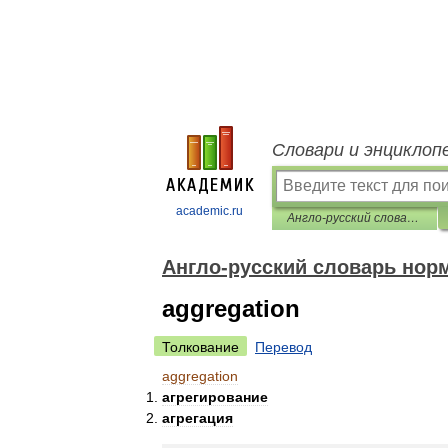
Словари и энциклоп
academic.ru
Англо-русский словарь нормативно-технической терминологии
Англо-русский словарь нор
aggregation
Толкование
Перевод
aggregation
агрегирование
агрегация