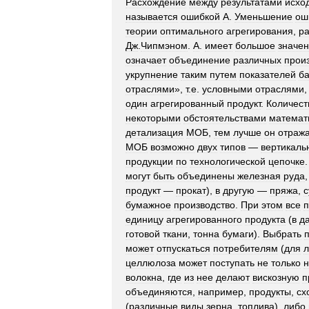
Расхождение
между
результатами
исхо
называется
ошибкой
А
.
Уменьшение
ош
теории
оптимального
агрегирования
,
р
Дж
.
Чипмэном
.
А
.
имеет
большое
значе
означает
объединение
различных
прои
укрупнение
таким
путем
показателей
б
отраслями
»,
т
.
е
.
условными
отраслями
один
агрегированный
продукт
.
Количест
некоторыми
обстоятельствами
математ
детализация
МОБ
,
тем
лучше
он
отраж
МОБ
возможно
двух
типов
—
вертикаль
продукции
по
технологической
цепочке
могут
быть
объединены
железная
руда
продукт
—
прокат
),
в
другую
—
пряжа
,
с
бумажное
производство
.
При
этом
все
п
единицу
агрегированного
продукта
(
в
д
готовой
ткани
,
тонна
бумаги
).
Выбрать
может
отпускаться
потребителям
(
для
л
целлюлоза
может
поступать
не
только
н
волокна
,
где
из
нее
делают
вискозную
п
объединяются
,
например
,
продукты
,
сх
(
различные
виды
зерна
,
топлива
),
либо