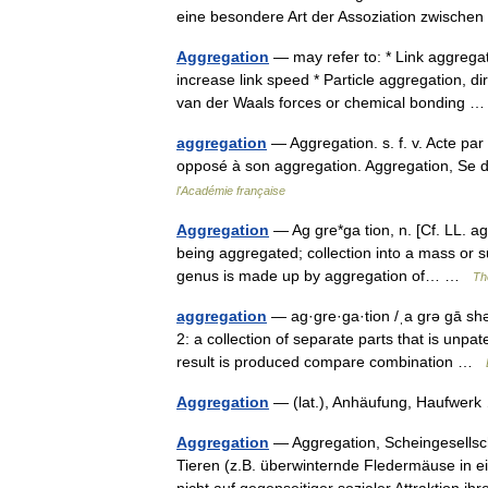
eine besondere Art der Assoziation zwisch
Aggregation
— may refer to: * Link aggregati
increase link speed * Particle aggregation, di
van der Waals forces or chemical bonding
aggregation
— Aggregation. s. f. v. Acte par
opposé à son aggregation. Aggregation, Se 
l'Académie française
Aggregation
— Ag gre*ga tion, n. [Cf. LL. agg
being aggregated; collection into a mass or s
genus is made up by aggregation of… …
Th
aggregation
— ag·gre·ga·tion /ˌa grə gā shən
2: a collection of separate parts that is un
result is produced compare combination …
Aggregation
— (lat.), Anhäufung, Haufwe
Aggregation
— Aggregation, Scheingesells
Tieren (z.B. überwinternde Fledermäuse in e