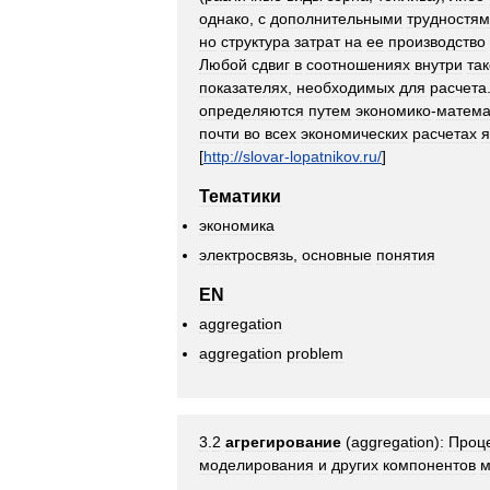
однако
,
с
дополнительными
трудностя
но
структура
затрат
на
ее
производство
Любой
сдвиг
в
соотношениях
внутри
та
показателях
,
необходимых
для
расчета
определяются
путем
экономико
-
матема
почти
во
всех
экономических
расчетах
я
[
http:
//
slovar
-
lopatnikov
.
ru
/
]
Тематики
экономика
электросвязь
,
основные
понятия
EN
aggregation
aggregation
problem
3
.
2
агрегирование
(
aggregation
)
:
Проц
моделирования
и
других
компонентов
м