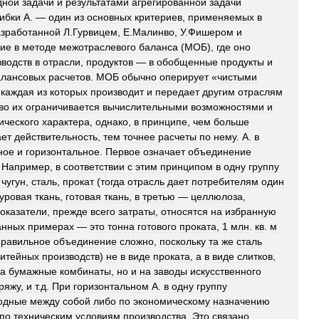
дной
задачи
и
результатами
агрегированной
задачи
ибки
А
. —
один
из
основных
критериев
,
применяемых
в
азработанной
Л
.
Гурвицем
,
Е
.
Малинво
,
У
.
Фишером
и
ние
в
методе
межотраслевого
баланса
(
МОБ
),
где
оно
зводств
в
отрасли
,
продуктов
—
в
обобщенные
продукты
и
алансовых
расчетов
.
МОБ
обычно
оперирует
«
чистыми
,
каждая
из
которых
производит
и
передает
другим
отраслям
во
их
ограничивается
вычислительными
возможностями
и
ического
характера
,
однако
,
в
принципе
,
чем
больше
ает
действительность
,
тем
точнее
расчеты
по
нему
.
А
.
в
ное
и
горизонтальное
.
Первое
означает
объединение
.
Например
,
в
соответствии
с
этим
принципом
в
одну
группу
,
чугун
,
сталь
,
прокат
(
тогда
отрасль
дает
потребителям
один
уровая
ткань
,
готовая
ткань
,
в
третью
—
целлюлоза
,
оказатели
,
прежде
всего
затраты
,
относятся
на
избранную
анных
примерах
—
это
тонна
готового
проката
,
1
млн
.
кв
.
м
правильное
объединение
сложно
,
поскольку
та
же
сталь
итейных
производств
)
не
в
виде
проката
,
а
в
виде
слитков
,
а
бумажные
комбинаты
,
но
и
на
заводы
искусственного
ряжу
,
и
т
.
д
.
При
горизонтальном
А
.
в
одну
группу
одные
между
собой
либо
по
экономическому
назначению
по
техническим
условиям
производства
.
Это
связано
,