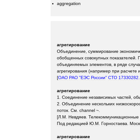
aggregation
агрегирование
Объединение
,
суммирование
экономич
обобщенных
совокупных
показателей
.
объединяемых
элементов
,
в
ряде
случ
агрегирования
(
например
при
расчете
[
ОАО
РАО
"
ЕЭС
России
"
СТО
17330282
.
агрегирование
1
.
Соединение
независимых
частей
,
об
2
.
Объединение
нескольких
низкоскоро
поток
.
См
.
channel
~.
[
Л
.
М
.
Невдяев
.
Телекоммуникационные
Под
редакцией
Ю
.
М
.
Горностаева
.
Моск
агрегирование