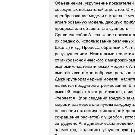
Объединение
,
укрупнение
показателей
совокупных
показателей
агрегатов
.
С
м
преобразование
модели
в
модель
с
ме
агрегированную
модель
,
дающую
приб
процесса
или
объекта
.
Его
сущность
—
Среди
способов
А
.
:
сложение
показате
их
среднюю
,
использование
различных
Шкалы
)
и
т
.
д
.
Процесс
,
обратный
к
А
.,
н
разукрупнением
.
Некоторыми
теоретик
от
микроэкономического
к
макроэконом
экономико
-
математических
моделях
А
.
вместить
всего
многообразия
реально
Даже
крупноразмерные
модели
,
насчи
являются
продуктом
агрегирования
.
В
п
высшей
показатели
агрегируются
,
а
чис
«
теряется
» (
при
сведении
воедино
зака
марок
и
размеров
они
нужны
каждому
з
основании
статистических
закономерно
сокращения
расчетов
)
с
ущербом
,
кото
затруднено
А
.
в
динамических
моделях
элементов
,
входящих
в
укрупненную
гр