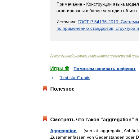
Примечание
-
Конструкции
языка
модел
агрегированы
в
более
чем
один
объект
.
Источник:
ГОСТ
Р
54136
-
2010:
Системы
по
применению
стандартов
,
структура
и
Англо
-
русский
словарь
нормативно
-
технической
тер
Игры ⚽
Поможем написать реферат
"first start" units
Полезное
Смотреть что такое "aggregation" в
Aggregation
— (von lat. aggregatio, Anhäuf
Zusammenfassen von Gegenständen oder Date