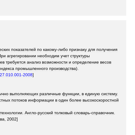
еских
показателей
по
какому
-
либо
признаку
для
получения
При
агрегировании
необходим
учет
структуры
аев
требуется
анализ
возможности
и
определение
весов
индекса
промышленного
производства
).
27
.
010
.
001
-
2008
]
ычно
выполняющих
различные
функции
,
в
единую
систему
.
стных
потоков
информации
в
один
более
высокоскоростной
технологии
.
Англо
-
русский
толковый
словарь
-
справочник
.
ва
,
2002
]