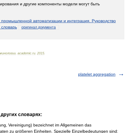
ирования
и
другие
компоненты
модели
могут
быть
промышленной
автоматизации
и
интеграция
.
Руководство
словарь
оригинал
документа
минологии
.
academic
.
ru
.
2015
.
platelet aggregation
 других словарях:
ung, Vereinigung) bezeichnet im Allgemeinen das
n zu größeren Einheiten. Spezielle Einzelbedeutungen sind: