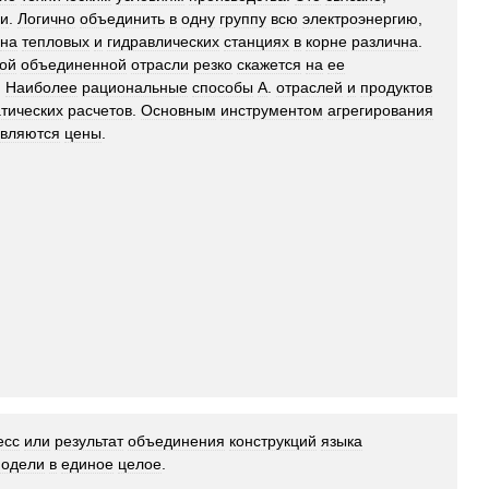
ми
.
Логично
объединить
в
одну
группу
всю
электроэнергию
,
на
тепловых
и
гидравлических
станциях
в
корне
различна
.
кой
объединенной
отрасли
резко
скажется
на
ее
.
Наиболее
рациональные
способы
А
.
отраслей
и
продуктов
тических
расчетов
.
Основным
инструментом
агрегирования
вляются
цены
.
есс
или
результат
объединения
конструкций
языка
одели
в
единое
целое
.