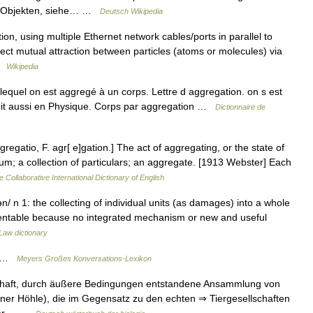
en Objekten, siehe… …
Deutsch Wikipedia
on, using multiple Ethernet network cables/ports in parallel to
rect mutual attraction between particles (atoms or molecules) via
 …
Wikipedia
 lequel on est aggregé à un corps. Lettre d aggregation. on s est
dit aussi en Physique. Corps par aggregation …
Dictionnaire de
regatio, F. agr[ e]gation.] The act of aggregating, or the state of
um; a collection of particulars; an aggregate. [1913 Webster] Each
e Collaborative International Dictionary of English
/ n 1: the collecting of individual units (as damages) into a whole
patentable because no integrated mechanism or new and useful
Law dictionary
rk …
Meyers Großes Konversations-Lexikon
chaft, durch äußere Bedingungen entstandene Ansammlung von
iner Höhle), die im Gegensatz zu den echten ⇒ Tiergesellschaften