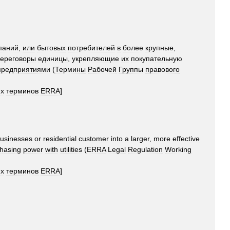
паний
,
или
бытовых
потребителей
в
более
крупные
,
ереговоры
единицы
,
укрепляющие
их
покупательную
предприятиями
(
Термины
Рабочей
Группы
правового
их
терминов
ERRA
]
usinesses
or
residential
customer
into
a
larger
,
more
effective
hasing
power
with
utilities
(
ERRA
Legal
Regulation
Working
их
терминов
ERRA
]