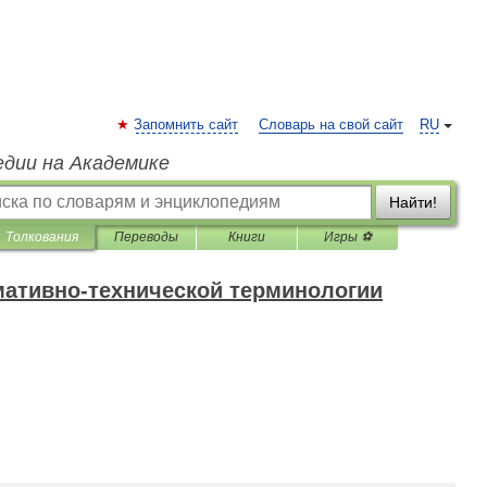
Запомнить сайт
Словарь на свой сайт
RU
едии на Академике
Найти!
Толкования
Переводы
Книги
Игры ⚽
мативно-технической терминологии